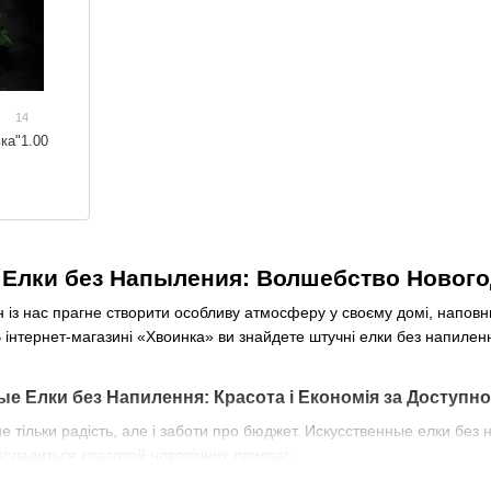
14
ка"1.00
Елки без Напыления: Волшебство Нового
н із нас прагне створити особливу атмосферу у своєму домі, наповн
В інтернет-магазині «Хвоинка» ви знайдете штучні елки без напилен
е Елки без Напилення: Красота і Економія за Доступн
 не тільки радість, але і заботи про бюджет. Искусственные елки бе
асладиться красотой новорічних прикрас.