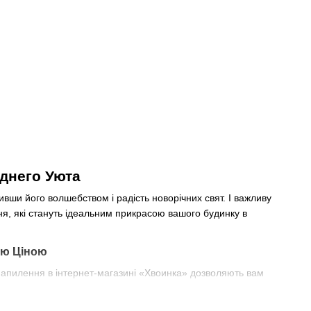
днего Уюта
ивши його волшебством і радість новорічних свят. І важливу
ня, які стануть ідеальним прикрасою вашого будинку в
ою Ціною
з напилення в інтернет-магазині «Хвоинка» дозволяють вам