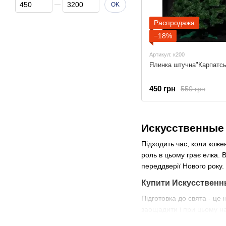
От Цена, грн
До Цена, грн
OK
Распродажа
−18%
Артикул: к200
Ялинка штучна"Карпатсь
450 грн
550 грн
Искусственные 
Підходить час, коли коже
роль в цьому грає елка. 
переддверії Нового року.
Купити Искусственны
Підготовка до свята - це
заощадити і при цьому н