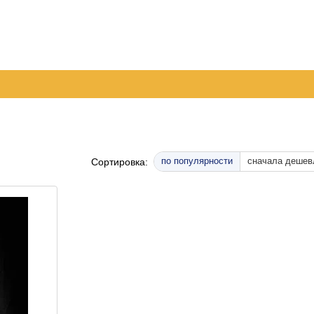
дник!!!
 доставка
Обмен и возврат
Контактная информация
шение
Отзывы о магазине
Инструкция по оплате на расчетный с
по популярности
сначала дешев
Сортировка: