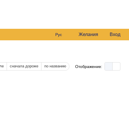
0681561869
Мой заказ
0978164989
Перезвонить вам?
чёт
Желания
Вход
Рус
ле
сначала дороже
по названию
Отображение: