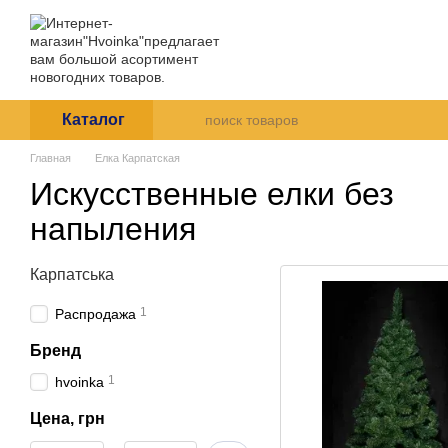
Перейти к основному контенту
Магазин Hvoinka дарит праз
Каталог
О нас
Оплата и
Пользовательское согла
Каталог
Главная
Елка Карпатская
Искусственные елки без
напыления
Карпатська
1
Распродажа
Бренд
1
hvoinka
Цена, грн