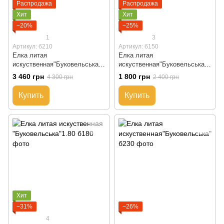
Распродажа
Распродажа
Хит
Хит
−20%
−25%
1
3
Артикул: б210
Артикул: б150
Елка литая
Елка литая
искуственная"Буковельська"
искуственная"Буковельська"
2.10
1.50
3 460 грн
1 800 грн
4 300 грн
2 400 грн
Купить
Купить
Хит
−31%
−26%
4