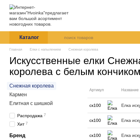
Перейти к основному контенту
Магазин Hvoinka дарит праз
Каталог
О нас
Оплата и
Пользовательское согла
Каталог
Главная
Елки с напылением
Снежная королева
Искусственные елки Снежн
королева с белым кончико
Снежная королева
Артикул
Название
Кармен
Елитная с шишкой
ск100
Елка иск
7
Распродажа
ск100
Елка иск
7
Хит
Бренд
ск100
Елка иск