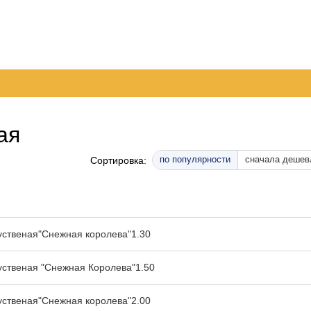
дник!!!
 доставка
Обмен и возврат
Контактная информация
шение
Отзывы о магазине
Инструкция по оплате на расчетный с
ая
м
по популярности
сначала дешев
Сортировка:
уственая"Снежная королева"1.30
уственая "Снежная Королева"1.50
уственая"Снежная королева"2.00