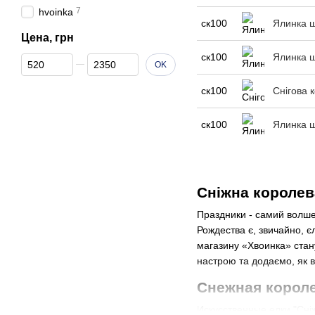
7
hvoinka
ск100
Ялинка ш
Цена, грн
ск100
Ялинка ш
От Цена, грн
До Цена, грн
OK
ск100
Снігова 
ск100
Ялинка ш
Сніжна королев
Праздники - самий волше
Рождества є, звичайно, є
магазину «Хвоинка» стану
настрою та додаємо, як 
Снежная короле
Искусственные елки "Сніж