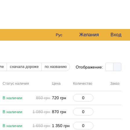
0681561869
Мой заказ
0978164989
Перезвонить вам?
чёт
Желания
Вход
Рус
ле
сначала дороже
по названию
Отображение:
Статус наличия
Цена
Количество
Заказ
В наличии
850 грн
720 грн
В наличии
1 080 грн
870 грн
В наличии
1 650 грн
1 350 грн