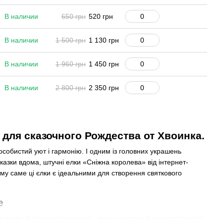
В наличии
650 грн
520 грн
В наличии
1 500 грн
1 130 грн
В наличии
1 960 грн
1 450 грн
В наличии
2 800 грн
2 350 грн
для сказочного Рождества от Хвоинка.
обистий уют і гармонію. І одним із головних украшень
казки вдома, штучні елки «Сніжна королева» від інтернет-
му саме ці єлки є ідеальними для створення святкового
е
 казку. Іх основна перевага - вони надзвичайно реалістичні та