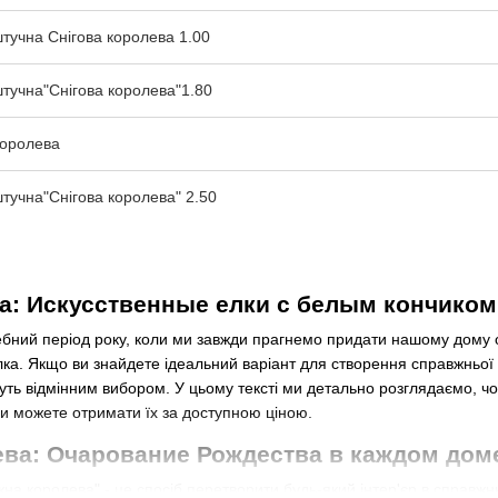
тучна Снігова королева 1.00
тучна"Снігова королева"1.80
королева
тучна"Снігова королева" 2.50
а: Искусственные елки с белым кончиком 
бний період року, коли ми завжди прагнемо придати нашому дому ос
лка. Якщо ви знайдете ідеальний варіант для створення справжньої 
ть відмінним вибором. У цьому тексті ми детально розглядаємо, чо
ви можете отримати їх за доступною ціною.
ва: Очарование Рождества в каждом дом
на королева" - це спосіб перетворити будь-який інтер'єр в справжню