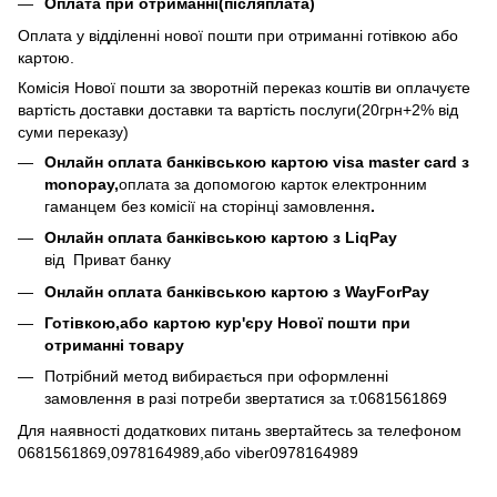
Оплата при отриманні(післяплата)
Оплата у відділенні нової пошти при отриманні готівкою або
картою.
Комісія Нової пошти за зворотній переказ коштів ви оплачуєте
вартість доставки доставки та вартість послуги(20грн+2% від
суми переказу)
Онлайн оплата банківською картою visa master card з
monopay,
оплата за допомогою карток електронним
гаманцем без комісії на сторінці замовлення
​​.
Онлайн оплата банківською картою з LiqPay
від Приват банку
Онлайн оплата банківською картою з WayForPay
Готівкою,або картою кур'єру Нової пошти при
отриманні товару
Потрібний метод вибирається при оформленні
замовлення в разі потреби звертатися за т.0681561869​​​
Для наявності додаткових питань звертайтесь за телефоном
0681561869,0978164989,або viber0978164989