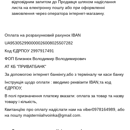
відповідним запитом до Продавця шляхом надіслання
листа на електронну пошту або при оформленні
замовлення через оператора інтернет-магазину.
Оплата на розрахунковий рахунок IBAN
UA953052990000026008025507282
Код ЄДРПОУ 2997917491
ФОП Близнюк Володимир Володимирович
АТ КБ "ПРИВАТБАНК"
За допомогою інтернет банкінгу,або з терміналу чи каси банку
Інструкція щодо оплати : вводимо реквізити IBAN,та код
ЄДРПОУ,
В полі призначення платежу вказати: оплата за товар та назву
товару і кількість,
Квитанціїю про оплату надіслати нам на viber0978164989, або
на пошту majsterniiahvoinka@gmail.com.