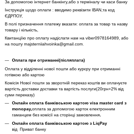
За допомогою інтернет банкінгу,або з терміналу чи каси банку
Інструкція щодо оплати : вводимо реквізити IBAN,та код
ЄДРПОУ,
В полі призначення платежу вказати: оплата за товар та назву
товару і кількість,
Квитанціїю про оплату надіслати нам на viber0978164989, або
на пошту majsterniiahvoinka@gmail.com.
Оплата при отриманні(післяплата)
Оплата у відділенні нової пошти або курєру при отриманні
готівкою або картою
Комісія Нової пошти за зворотній переказ коштів ви оплачуєте
вартість доставки доставки та вартість послуги(20грн+2% від
суми переказу)
Онлайн оплата банківською картою visa master card з
monopay,
оплата за допомогою карток електронним
гаманцем без комісії на сторінці замовлення
​​.
Онлайн оплата банківською картою з LiqPay
від Приват банку