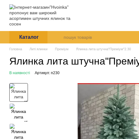
Перейти до основного контенту
Майстерня Хвоїнка-дарує св
Каталог
Про нас
Оплата 
Відгуки про магазин
Інс
Каталог
Головна
Литі ялинки
Преміум
Ялинка лита штучна"Преміум"2.30
Ялинка лита штучна"Премі
В наявності
Артикул: п230