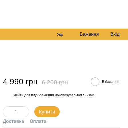
0681561869
Мій кошик
0978164989
користувача
Передзвонити вам?
Бажання
Вхід
Укр
4 990 грн
6 200 грн
В бажання
Увійти
для відображення накопичувальної знижки
%
Купити
Доставка
Оплата