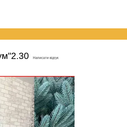
ято!!!
і доставка
Обмін та повернення
Контактна інформація
Угода 
трукція щодо оплати на розрахунковий рахунок
ум"2.30
Написати відгук