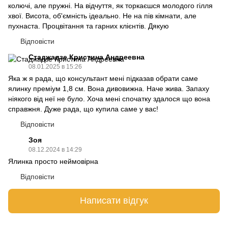
колючі, але пружні. На відчуття, як торкаєшся молодого гілля
хвої. Висота, об'ємність ідеально. Не на пів кімнати, але
пухнаста. Процвітання та гарних клієнтів. Дякую
Відповісти
Стаджадзе Кристина Андреевна
08.01.2025 в 15:26
Яка ж я рада, що консультант мені підказав обрати саме
ялинку преміум 1,8 см. Вона дивовижна. Наче жива. Запаху
ніякого від неї не було. Хоча мені спочатку здалося що вона
справжня. Дуже рада, що купила саме у вас!
Відповісти
Зоя
08.12.2024 в 14:29
Ялинка просто неймовірна
Відповісти
Написати відгук