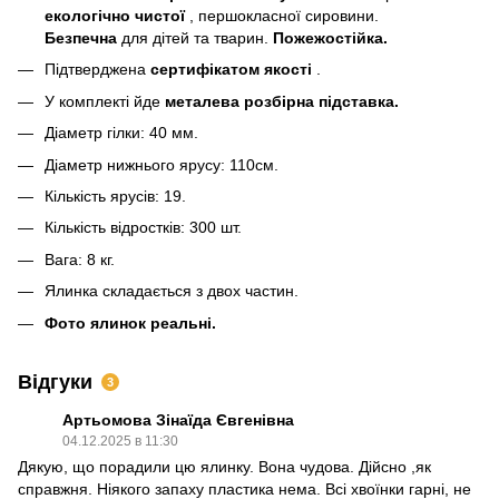
екологічно чистої
, першокласної сировини.
Безпечна
для дітей та тварин.
Пожежостійка.
Підтверджена
сертифікатом якості
.
У комплекті йде
металева розбірна підставка.
Діаметр гілки: 40 мм.
Діаметр нижнього ярусу: 110см.
Кількість ярусів: 19.
Кількість відростків: 300 шт.
Вага: 8 кг.
Ялинка складається з двох частин.
Фото ялинок реальні.
Відгуки
3
Артьомова Зінаїда Євгенівна
04.12.2025 в 11:30
Дякую, що порадили цю ялинку. Вона чудова. Дійсно ,як
справжня. Ніякого запаху пластика нема. Всі хвоїнки гарні, не