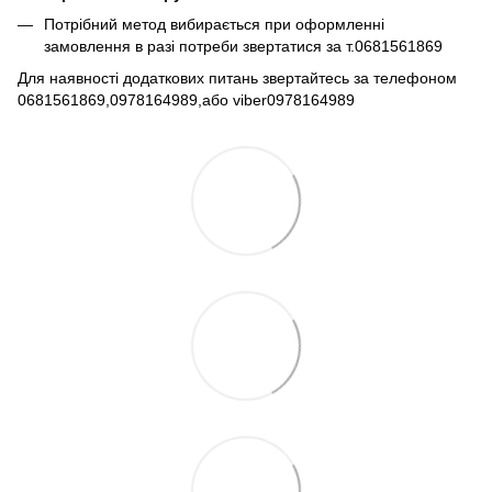
Потрібний метод вибирається при оформленні
замовлення в разі потреби звертатися за т.0681561869​​​
Для наявності додаткових питань звертайтесь за телефоном
0681561869,0978164989,або viber0978164989