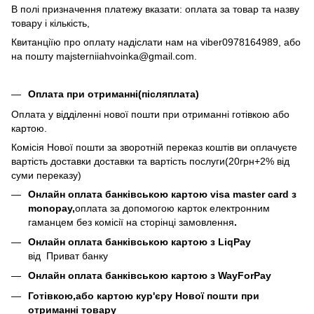
В полі призначення платежу вказати: оплата за товар та назву
товару і кількість,
Квитанціїю про оплату надіслати нам на viber0978164989, або
на пошту majsterniiahvoinka@gmail.com.
Оплата при отриманні(післяплата)
Оплата у відділенні нової пошти при отриманні готівкою або
картою.
Комісія Нової пошти за зворотній переказ коштів ви оплачуєте
вартість доставки доставки та вартість послуги(20грн+2% від
суми переказу)
Онлайн оплата банківською картою visa master card з
monopay,
оплата за допомогою карток електронним
гаманцем без комісії на сторінці замовлення
​​.
Онлайн оплата банківською картою з LiqPay
від Приват банку
Онлайн оплата банківською картою з WayForPay
Готівкою,або картою кур'єру Нової пошти при
отриманні товару