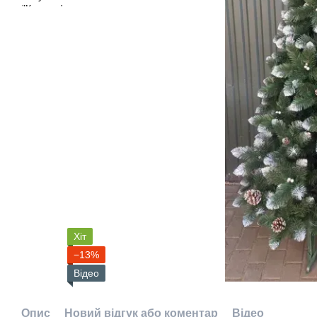
Хіт
−13%
Відео
Опис
Новий відгук або коментар
Відео