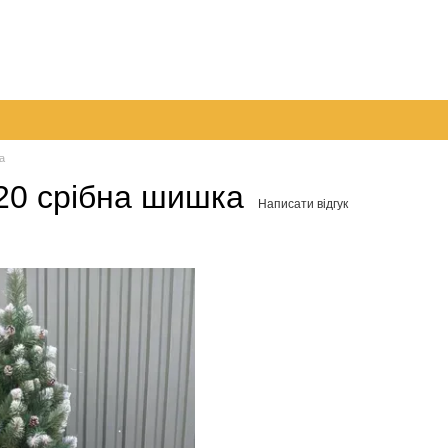
ято!!!
і доставка
Обмін та повернення
Контактна інформація
Угода 
трукція щодо оплати на розрахунковий рахунок
а
20 срібна шишка
Написати відгук