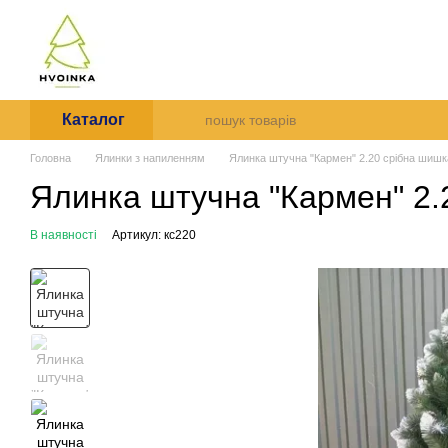
Перейти до основного контенту
Майстерня Хвоїнка-дарує св
Каталог
Про нас
Оплата 
Відгуки про магазин
Інс
Каталог
Головна
Ялинки з напиленням
Ялинка штучна "Кармен" 2.20 срібна шишк
Ялинка штучна "Кармен" 2.
В наявності
Артикул: кс220