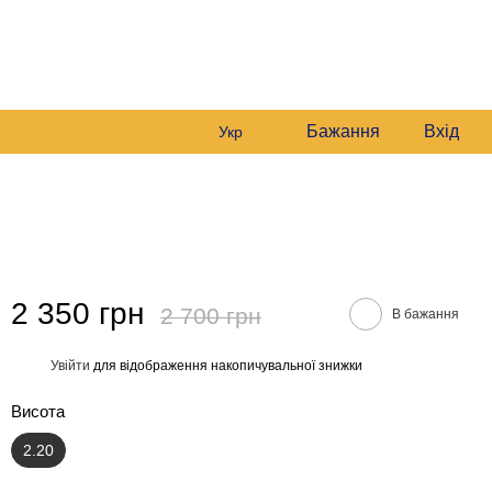
0681561869
Мій кошик
0978164989
користувача
Передзвонити вам?
Бажання
Вхід
Укр
2 350 грн
2 700 грн
В бажання
Увійти
для відображення накопичувальної знижки
%
Висота
2.20