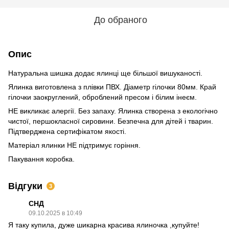
До обраного
Опис
Натуральна шишка додає ялинці ще більшої вишуканості.
Ялинка виготовлена ​​з плівки ПВХ. Діаметр гілочки 80мм. Край
гілочки заокруглений, оброблений пресом і білим інеєм.
НЕ викликає алергії. Без запаху. Ялинка створена з екологічно
чистої, першокласної сировини. Безпечна для дітей і тварин.
Підтверджена сертифікатом якості.
Матеріал ялинки НЕ підтримує горіння.
Пакування коробка.
Відгуки
3
СНД
09.10.2025 в 10:49
Я таку купила, дуже шикарна красива ялиночка ,купуйте!