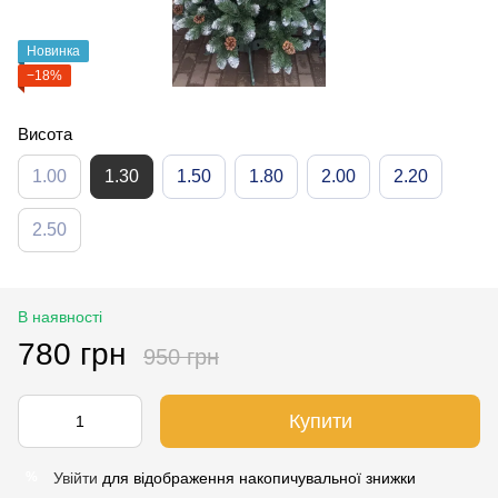
Новинка
−18%
Висота
1.00
1.30
1.50
1.80
2.00
2.20
2.50
В наявності
780 грн
950 грн
Купити
Увійти
для відображення накопичувальної знижки
%