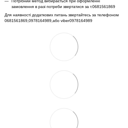
Потрібний метод вибирається при оформленні
замовлення в разі потреби звертатися за т.0681561869​​​
Для наявності додаткових питань звертайтесь за телефоном
0681561869,0978164989,або viber0978164989