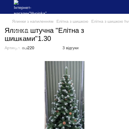
Ялинки з напиленням
Елітна з шишкою
Елітна з шишкою hv
Ялинка штучна "Елітна з
шишками"1.30
Артикул:
еш220
3 відгуки