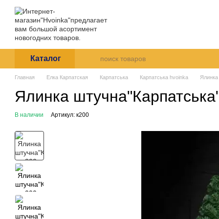
Перейти к основному контенту
Магазин Hvoinka дарит праз
Каталог
О нас
Оплата и
Пользовательское согла
Каталог
Главная
Елка Карпатская
Карпатська
Карпатська hvoinka
Ялинка
Ялинка штучна"Карпатська
В наличии
Артикул: к200