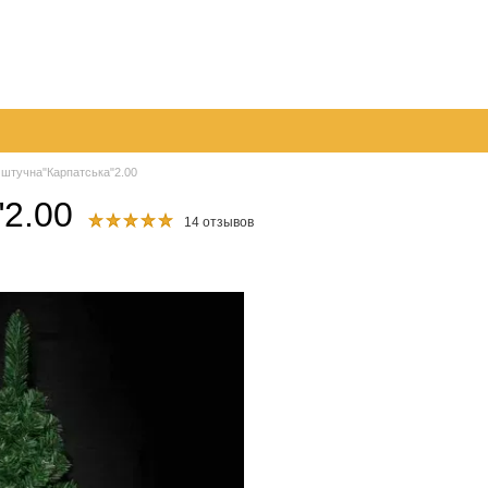
дник!!!
 доставка
Обмен и возврат
Контактная информация
шение
Отзывы о магазине
Инструкция по оплате на расчетный с
 штучна"Карпатська"2.00
"2.00
14 отзывов