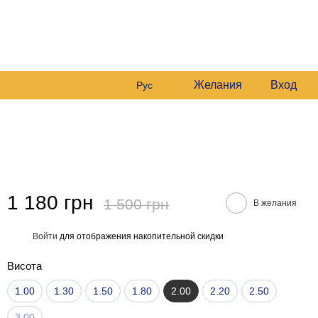
0681561869
Мой заказ
0978164989
Перезвонить вам?
чёт
Желания
Вход
Рус
1 180 грн
1 500 грн
В желания
Войти
для отображения накопительной скидки
%
Висота
1.00
1.30
1.50
1.80
2.00
2.20
2.50
3.00